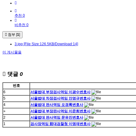
추천 0
비추천 0
첨부 [
1
]
3.jpg
[File Size:126.5KB/Download:14]
이 게시물을
댓글
0
번호
6
서울법대 부장검사역임 이광수변호사
5
서울법대 차장검사역임 안영규변호사
4
서울법대 판사역임 오경록변호사
»
서울법대 부장판사역임 이준희변호사
2
서울법대 판사역임 문유진변호사
1
검사장역임 前대검찰청 이명재변호사